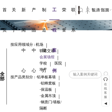
门/墙板/
旗下公司名称三
科研与创新
公益事业
异形板
包装物流
荣誉证书
交通指南
发展大事记
站点公告
全流程服务
隔断
首
关
新
产
制
工
荣
联
旗下公司名称四
页
于
闻
品
造
程
誉
系
按应用领域分
:
机场
中
中
能
案
轨道交通
会展场馆
学校
医院
地产
心
心
力
例
全
按产品类别分
:
·铝单板幕墙
部
·铝蜂窝板
在
线
·保温板
客
·金属吊顶
服
·钢质门/墙板/
◀
隔断