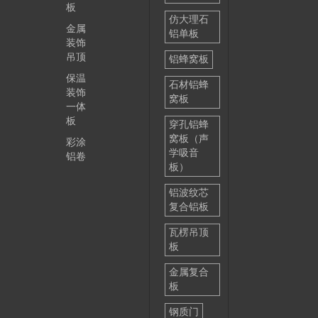
板
仿大理石
金属
铝单板
装饰
吊顶
铝蜂窝板
保温
石材铝蜂
装饰
窝板
一体
板
穿孔铝蜂
窝板（声
彩涂
学吸音
铝卷
板）
铝波纹芯
复合铝板
瓦楞吊顶
板
金属复合
板
钢质门