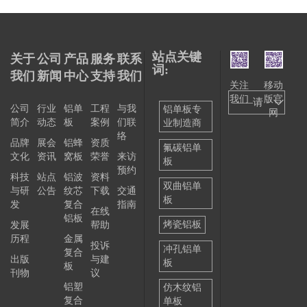
站点关键
关于
公司
产品
服务
联系
词:
我们
新闻
中心
支持
我们
关注
移动
我们
版官
——请
公司
行业
铝单
工程
与我
铝单板专
网
简介
动态
板
案例
们联
业制造商
选择
络
品牌
展会
铝蜂
资质
——
氟碳铝单
文化
资讯
窝板
荣誉
来访
板
预约
科技
站点
铝波
资料
双曲铝单
与研
公告
纹芯
下载
交通
板
发
复合
指南
在线
铝板
烤瓷铝板
发展
帮助
历程
金属
投诉
冲孔铝单
复合
出版
与建
板
板
刊物
议
铝塑
仿木纹铝
复合
单板