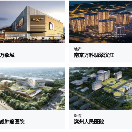
地产
万象城
南京万科翡翠滨江
医院
诚肿瘤医院
滨州人民医院