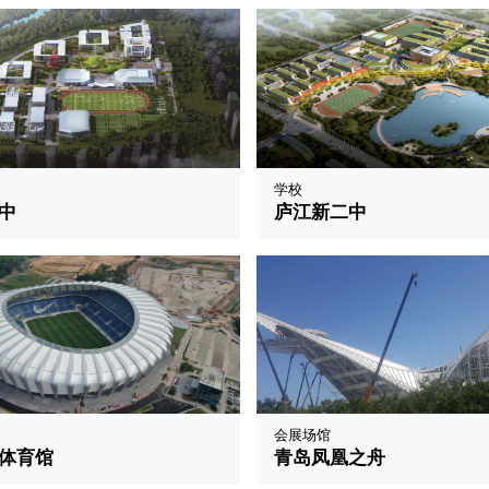
学校
中
庐江新二中
会展场馆
体育馆
青岛凤凰之舟