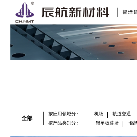
科研与创新
公益事业
异形板
包装物流
荣誉证书
交通指南
医院
按应用领域分
:
机场
轨道交通
全部
按产品类别分
:
·铝单板幕墙
·铝