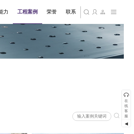
旗下公司名称三
能力
工程案例
荣誉
联系
旗下公司名称四
在
线
客
服
◀