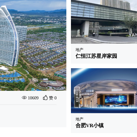
地产
仁恒江苏星岸家园
最新案例
杭州港龙城
10609
赞 0
地产
合肥VR小镇