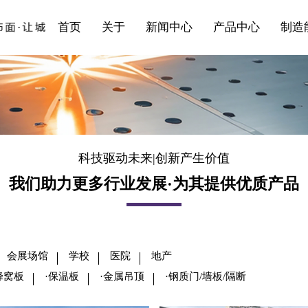
发展大事记
站点公告
全流程服务
地产
·钢质门/墙板/隔断
首页
关于
新闻中心
产品中心
制造
科技驱动未来|创新产生价值
我们助力更多行业发展·为其提供优质产品
会展场馆
学校
医院
地产
蜂窝板
·保温板
·金属吊顶
·钢质门/墙板/隔断